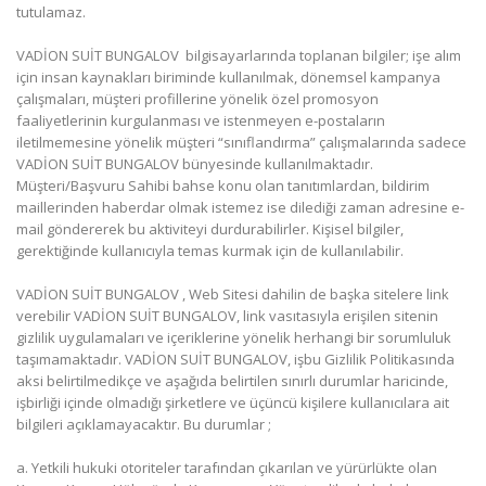
tutulamaz.
VADİON SUİT BUNGALOV bilgisayarlarında toplanan bilgiler; işe alım
için insan kaynakları biriminde kullanılmak, dönemsel kampanya
çalışmaları, müşteri profillerine yönelik özel promosyon
faaliyetlerinin kurgulanması ve istenmeyen e-postaların
iletilmemesine yönelik müşteri “sınıflandırma” çalışmalarında sadece
VADİON SUİT BUNGALOV bünyesinde kullanılmaktadır.
Müşteri/Başvuru Sahibi bahse konu olan tanıtımlardan, bildirim
maillerinden haberdar olmak istemez ise dilediği zaman adresine e-
mail göndererek bu aktiviteyi durdurabilirler. Kişisel bilgiler,
gerektiğinde kullanıcıyla temas kurmak için de kullanılabilir.
VADİON SUİT BUNGALOV , Web Sitesi dahilin de başka sitelere link
verebilir VADİON SUİT BUNGALOV, link vasıtasıyla erişilen sitenin
gizlilik uygulamaları ve içeriklerine yönelik herhangi bir sorumluluk
taşımamaktadır. VADİON SUİT BUNGALOV, işbu Gizlilik Politikasında
aksi belirtilmedikçe ve aşağıda belirtilen sınırlı durumlar haricinde,
işbirliği içinde olmadığı şirketlere ve üçüncü kişilere kullanıcılara ait
bilgileri açıklamayacaktır. Bu durumlar ;
a. Yetkili hukuki otoriteler tarafından çıkarılan ve yürürlükte olan