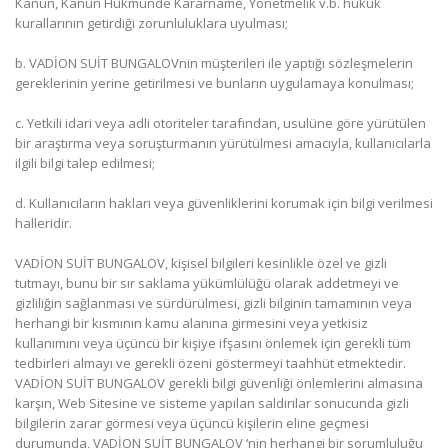
Kanun, Kanun Hükmünde Kararname, Yönetmelik v.b. hukuk
kurallarının getirdiği zorunluluklara uyulması;
b. VADİON SUİT BUNGALOVnin müşterileri ile yaptığı sözleşmelerin
gereklerinin yerine getirilmesi ve bunların uygulamaya konulması;
c. Yetkili idari veya adli otoriteler tarafından, usulüne göre yürütülen
bir araştırma veya soruşturmanın yürütülmesi amacıyla, kullanıcılarla
ilgili bilgi talep edilmesi;
d. Kullanıcıların hakları veya güvenliklerini korumak için bilgi verilmesi
halleridir.
VADİON SUİT BUNGALOV, kişisel bilgileri kesinlikle özel ve gizli
tutmayı, bunu bir sır saklama yükümlülüğü olarak addetmeyi ve
gizliliğin sağlanması ve sürdürülmesi, gizli bilginin tamamının veya
herhangi bir kısmının kamu alanına girmesini veya yetkisiz
kullanımını veya üçüncü bir kişiye ifşasını önlemek için gerekli tüm
tedbirleri almayı ve gerekli özeni göstermeyi taahhüt etmektedir.
VADİON SUİT BUNGALOV gerekli bilgi güvenliği önlemlerini almasına
karşın, Web Sitesine ve sisteme yapılan saldırılar sonucunda gizli
bilgilerin zarar görmesi veya üçüncü kişilerin eline geçmesi
durumunda, VADİON SUİT BUNGALOV ‘nin herhangi bir sorumluluğu