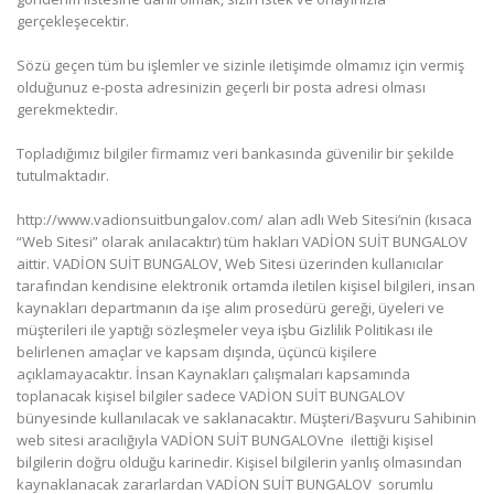
gerçekleşecektir.
Sözü geçen tüm bu işlemler ve sizinle iletişimde olmamız için vermiş
olduğunuz e-posta adresinizin geçerli bir posta adresi olması
gerekmektedir.
Topladığımız bilgiler firmamız veri bankasında güvenilir bir şekilde
tutulmaktadır.
http://www.vadionsuitbungalov.com/ alan adlı Web Sitesi’nin (kısaca
“Web Sitesi” olarak anılacaktır) tüm hakları VADİON SUİT BUNGALOV
aittir. VADİON SUİT BUNGALOV, Web Sitesi üzerinden kullanıcılar
tarafından kendisine elektronik ortamda iletilen kişisel bilgileri, insan
kaynakları departmanın da işe alım prosedürü gereği, üyeleri ve
müşterileri ile yaptığı sözleşmeler veya işbu Gizlilik Politikası ile
belirlenen amaçlar ve kapsam dışında, üçüncü kişilere
açıklamayacaktır. İnsan Kaynakları çalışmaları kapsamında
toplanacak kişisel bilgiler sadece VADİON SUİT BUNGALOV
bünyesinde kullanılacak ve saklanacaktır. Müşteri/Başvuru Sahibinin
web sitesi aracılığıyla VADİON SUİT BUNGALOVne ilettiği kişisel
bilgilerin doğru olduğu karinedir. Kişisel bilgilerin yanlış olmasından
kaynaklanacak zararlardan VADİON SUİT BUNGALOV sorumlu