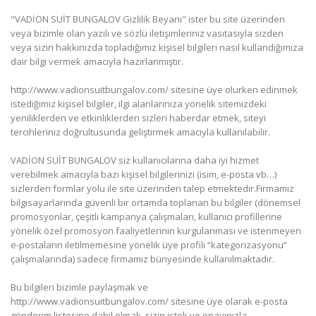
"VADİON SUİT BUNGALOV Gizlilik Beyanı" ister bu site üzerinden
veya bizimle olan yazılı ve sözlü iletişimleriniz vasıtasıyla sizden
veya sizin hakkınızda topladığımız kişisel bilgileri nasıl kullandığımıza
dair bilgi vermek amacıyla hazırlanmıştır.
http://www.vadionsuitbungalov.com/ sitesine üye olurken edinmek
istediğimiz kişisel bilgiler, ilgi alanlarınıza yönelik sitemizdeki
yeniliklerden ve etkinliklerden sizleri haberdar etmek, siteyi
tercihleriniz doğrultusunda geliştirmek amacıyla kullanılabilir.
VADİON SUİT BUNGALOV siz kullanıcılarına daha iyi hizmet
verebilmek amacıyla bazı kişisel bilgilerinizi (isim, e-posta vb…)
sizlerden formlar yolu ile site üzerinden talep etmektedir.Firmamız
bilgisayarlarında güvenli bir ortamda toplanan bu bilgiler (dönemsel
promosyonlar, çeşitli kampanya çalışmaları, kullanıcı profillerine
yönelik özel promosyon faaliyetlerinin kurgulanması ve istenmeyen
e-postaların iletilmemesine yönelik üye profili “kategorizasyonu”
çalışmalarında) sadece firmamız bünyesinde kullanılmaktadır.
Bu bilgileri bizimle paylaşmak ve
http://www.vadionsuitbungalov.com/ sitesine üye olarak e-posta
gönderim listesine dahil olmak, sizin istek ve onayınızla